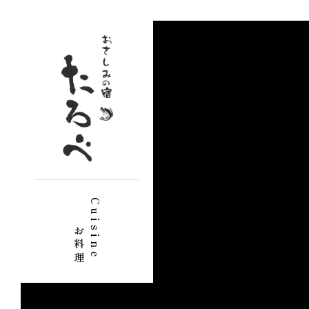
内
容
を
ス
キ
ッ
プ
お料理
Cuisine