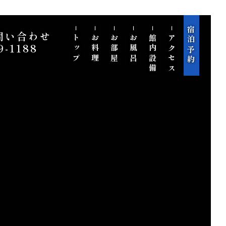
−トップ
−お料理
−お部屋
−お風呂
−館内設備
−アクセス
宿泊予約
問い合わせ
9-1188